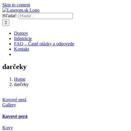
Skip to content
Hľadať:
Domov
Inšpirácie
FAQ – Časté otázky a odpovede
Kontakt
darčeky
Home
darčeky
Kovové perá
Gallery
Kovové perá
Kovy