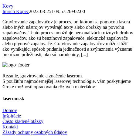
Kovy
Imrich Kopec
2023-03-25T09:57:26+02:00
Gravírovanie zapalovačov je proces, pri ktorom sa pomocou lasera
alebo iných nástrojov vytvárajú texty alebo obrázky na povrchu
zapalovačov. Tento proces umožňuje personalizáciu rôznych druhov
zapalovačov, ako sú benzínové zapalovače, elektrické zapalovače
alebo plynové zapalovače. Gravírovanie zapalovačov môže slúžiť
ako vynikajúci spôsob pridania jedinečnosti a zvýraznenia významu
pre rôzne príležitosti, ako sú narodeniny, [...]
Rezanie, gravírovanie a značenie laserom.
S použitím najmodernejšej laserovej technológie, vám poskytujeme
široké možnosti opracovania rôznych materiálov.
laserom.sk
Domov
Inšpirácie
Často kladené otázky
Kontakt
Zásady ochrany osobných údajov