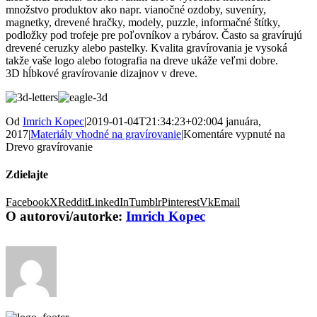
množstvo produktov ako napr. vianočné ozdoby, suveníry,
magnetky, drevené hračky, modely, puzzle, informačné štítky,
podložky pod trofeje pre poľovníkov a rybárov. Často sa gravírujú
drevené ceruzky alebo pastelky. Kvalita gravírovania je vysoká
takže vaše logo alebo fotografia na dreve ukáže veľmi dobre.
3D hĺbkové gravírovanie dizajnov v dreve.
Od
Imrich Kopec
|
2019-01-04T21:34:23+02:00
4 januára,
2017
|
Materiály vhodné na gravírovanie
|
Komentáre vypnuté
na
Drevo gravírovanie
Zdielajte
Facebook
X
Reddit
LinkedIn
Tumblr
Pinterest
Vk
Email
O autorovi/autorke:
Imrich Kopec