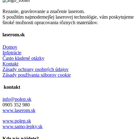
Rezanie, gravírovanie a značenie laserom.
S použitím najmodernejšej laserovej technológie, vám poskytujeme
široké možnosti opracovania rôznych materiálov.
laserom.sk
Domov
Inšpirácie
Často kladené otázky
Kontakt
Zásady ochrany osobných údajov
Zásady používania súborov cookie
kontakt
info@polep.sk
0905 352 980
www.laserom.sk
www.polep.sk
www.samo-lepky.sk
Kde nás nájdete?