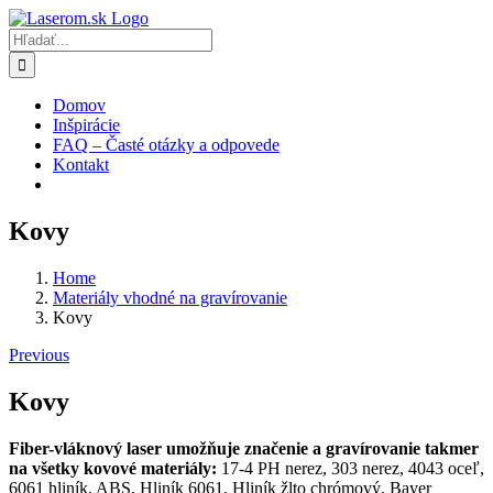
Skip
to
Hľadať:
content
Domov
Inšpirácie
FAQ – Časté otázky a odpovede
Kontakt
Kovy
Home
Materiály vhodné na gravírovanie
Kovy
Previous
Kovy
Fiber-vláknový laser umožňuje značenie a gravírovanie takmer
na všetky kovové materiály:
17-4 PH nerez, 303 nerez, 4043 oceľ,
6061 hliník, ABS, Hliník 6061, Hliník žlto chrómový, Bayer