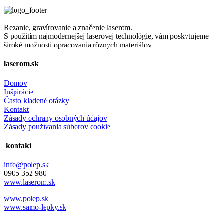
Rezanie, gravírovanie a značenie laserom.
S použitím najmodernejšej laserovej technológie, vám poskytujeme
široké možnosti opracovania rôznych materiálov.
laserom.sk
Domov
Inšpirácie
Často kladené otázky
Kontakt
Zásady ochrany osobných údajov
Zásady používania súborov cookie
kontakt
info@polep.sk
0905 352 980
www.laserom.sk
www.polep.sk
www.samo-lepky.sk