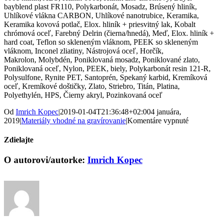
bayblend plast FR110, Polykarbonát, Mosadz, Brúsený hliník,
Uhlíkové vlákna CARBON, Uhlíkové nanotrubice, Keramika,
Keramika kovová potlač, Elox. hliník + priesvitný lak, Kobalt
chrómová oceľ, Farebný Delrin (čierna/hnedá), Meď, Elox. hliník +
hard coat, Teflon so skleneným vláknom, PEEK so skleneným
vláknom, Inconel zliatiny, Nástrojová oceľ, Horčík,
Makrolon, Molybdén, Poniklovaná mosadz, Poniklované zlato,
Poniklovaná oceľ, Nylon, PEEK, biely, Polykarbonát resin 121-R,
Polysulfone, Rynite PET, Santoprén, Spekaný karbid, Kremíková
oceľ, Kremíkové doštičky, Zlato, Striebro, Titán, Platina,
Polyethylén, HPS, Čierny akryl, Pozinkovaná oceľ
Od
Imrich Kopec
|
2019-01-04T21:36:48+02:00
4 januára,
na
2019
|
Materiály vhodné na gravírovanie
|
Komentáre vypnuté
Kovy
Zdielajte
Facebook
X
Reddit
LinkedIn
Tumblr
Pinterest
Vk
Email
O autorovi/autorke:
Imrich Kopec