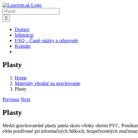
Skip
to
Hľadať:
content
Domov
Inšpirácie
FAQ – Časté otázky a odpovede
Kontakt
Plasty
Home
Materiály vhodné na gravírovanie
Plasty
Previous
Next
Plasty
Medzi gravírovatelné plasty patria skoro všetky okrem PVC. Ponúkame
efekt používané pri informačných štítkoch, bezpečnostných značeniac