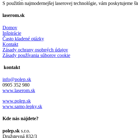
S použitím najmodernejšej laserovej technológie, vám poskytujeme ši
laserom.sk
Domov
Inšpirácie
Často kladené otázky
Kontakt
Zásady ochrany osobných údajov
Zásady používania súborov cookie
kontakt
info@polep.sk
0905 352 980
www.laserom.sk
www.polep.sk
www.samo-lepky.sk
Kde nás nájdete?
polep.sk
s.r.o.
Družstevná 832/3