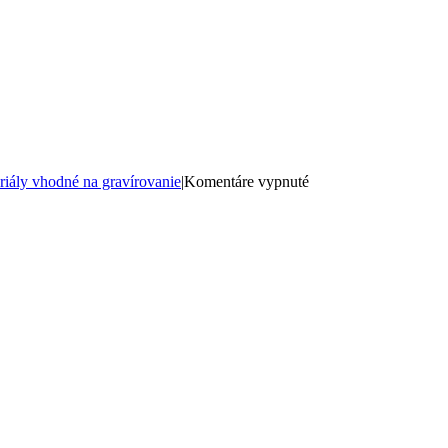
na
riály vhodné na gravírovanie
|
Komentáre vypnuté
Plasty