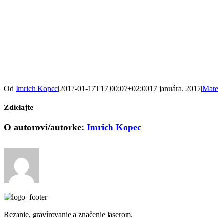
Od
Imrich Kopec
|
2017-01-17T17:00:07+02:00
17 januára, 2017
|
Mate
Zdielajte
Facebook
X
Reddit
LinkedIn
Tumblr
Pinterest
Vk
Email
O autorovi/autorke:
Imrich Kopec
Rezanie, gravírovanie a značenie laserom.