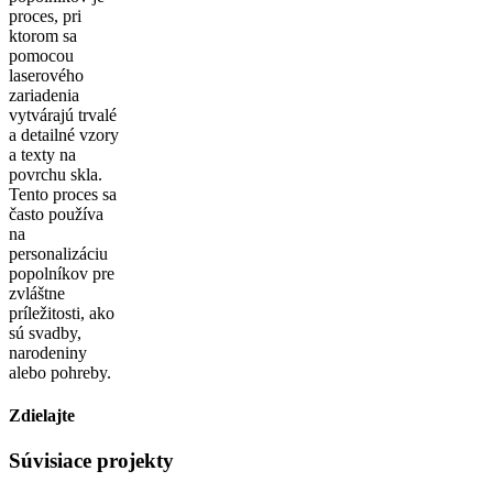
proces, pri
ktorom sa
pomocou
laserového
zariadenia
vytvárajú trvalé
a detailné vzory
a texty na
povrchu skla.
Tento proces sa
často používa
na
personalizáciu
popolníkov pre
zvláštne
príležitosti, ako
sú svadby,
narodeniny
alebo pohreby.
Zdielajte
Facebook
X
Reddit
LinkedIn
Tumblr
Pinterest
Vk
Email
Súvisiace projekty