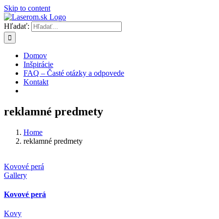
Skip to content
Hľadať:
Domov
Inšpirácie
FAQ – Časté otázky a odpovede
Kontakt
reklamné predmety
Home
reklamné predmety
Kovové perá
Gallery
Kovové perá
Kovy