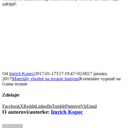
zakúpiť.
Od
Imrich Kopec
|
2017-01-17T17:19:47+02:00
17 januára,
2017
|
Materiály vhodné na rezanie laserom
|
Komentáre vypnuté
na
Guma rezanie
Zdielajte
Facebook
X
Reddit
LinkedIn
Tumblr
Pinterest
Vk
Email
O autorovi/autorke:
Imrich Kopec