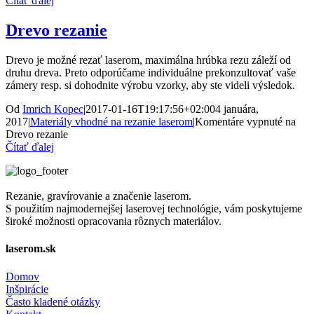
Čítať ďalej
Drevo rezanie
Drevo je možné rezať laserom, maximálna hrúbka rezu záleží od
druhu dreva. Preto odporúčame individuálne prekonzultovať vaše
zámery resp. si dohodnite výrobu vzorky, aby ste videli výsledok.
Od
Imrich Kopec
|
2017-01-16T19:17:56+02:00
4 januára,
2017
|
Materiály vhodné na rezanie laserom
|
Komentáre vypnuté
na
Drevo rezanie
Čítať ďalej
Rezanie, gravírovanie a značenie laserom.
S použitím najmodernejšej laserovej technológie, vám poskytujeme
široké možnosti opracovania rôznych materiálov.
laserom.sk
Domov
Inšpirácie
Často kladené otázky