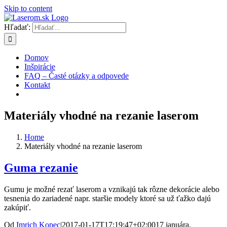
Skip to content
Hľadať:
Domov
Inšpirácie
FAQ – Časté otázky a odpovede
Kontakt
Materiály vhodné na rezanie laserom
Home
Materiály vhodné na rezanie laserom
Guma rezanie
Gumu je možné rezať laserom a vznikajú tak rôzne dekorácie alebo
tesnenia do zariadené napr. staršie modely ktoré sa už ťažko dajú
zakúpiť.
Od
Imrich Kopec
|
2017-01-17T17:19:47+02:00
17 januára,