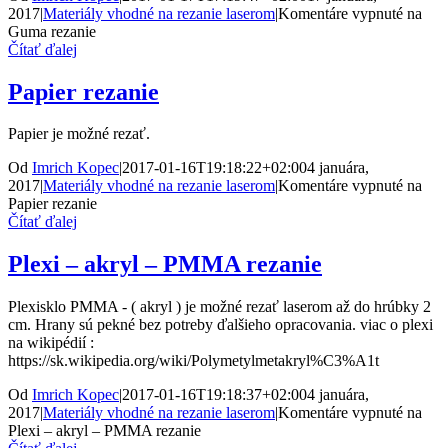
2017
|
Materiály vhodné na rezanie laserom
|
Komentáre vypnuté
na
Guma rezanie
Čítať ďalej
Papier rezanie
Papier je možné rezať.
Od
Imrich Kopec
|
2017-01-16T19:18:22+02:00
4 januára,
2017
|
Materiály vhodné na rezanie laserom
|
Komentáre vypnuté
na
Papier rezanie
Čítať ďalej
Plexi – akryl – PMMA rezanie
Plexisklo PMMA - ( akryl ) je možné rezať laserom až do hrúbky 2
cm. Hrany sú pekné bez potreby ďalšieho opracovania. viac o plexi
na wikipédií :
https://sk.wikipedia.org/wiki/Polymetylmetakryl%C3%A1t
Od
Imrich Kopec
|
2017-01-16T19:18:37+02:00
4 januára,
2017
|
Materiály vhodné na rezanie laserom
|
Komentáre vypnuté
na
Plexi – akryl – PMMA rezanie