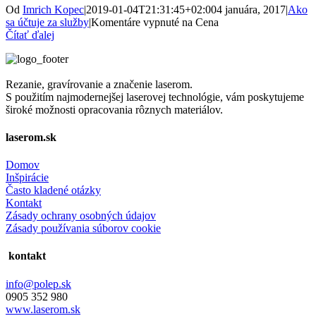
Od
Imrich Kopec
|
2019-01-04T21:31:45+02:00
4 januára, 2017
|
Ako
sa účtuje za služby
|
Komentáre vypnuté
na Cena
Čítať ďalej
Rezanie, gravírovanie a značenie laserom.
S použitím najmodernejšej laserovej technológie, vám poskytujeme
široké možnosti opracovania rôznych materiálov.
laserom.sk
Domov
Inšpirácie
Často kladené otázky
Kontakt
Zásady ochrany osobných údajov
Zásady používania súborov cookie
kontakt
info@polep.sk
0905 352 980
www.laserom.sk